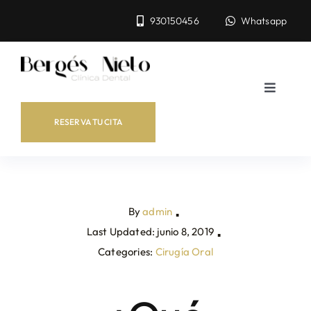
Skip
930150456
Whatsapp
to
content
Toggle
Navigat
Inicio
RESERVA TU CITA
Tratamientos
By
admin
Equipo
▪
Last Updated: junio 8, 2019
▪
Categories:
Cirugía Oral
Antes y después
Blog