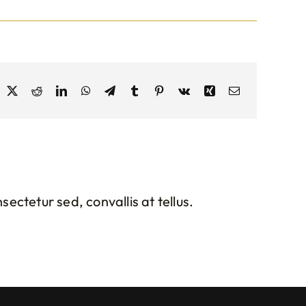
acebook
X
Reddit
LinkedIn
WhatsApp
Telegram
Tumblr
Pinterest
Vk
Xing
Email
ectetur sed, convallis at tellus.